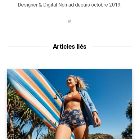
Designer & Digital Nomad depuis octobre 2019.
T
w
i
t
t
e
Articles liés
r