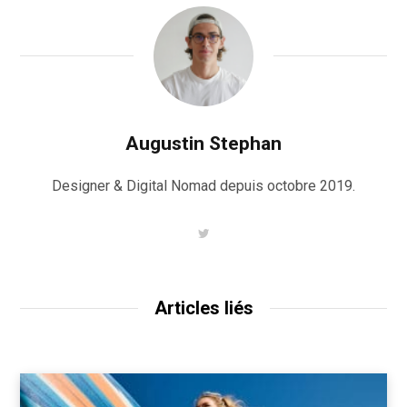
Augustin Stephan
Designer & Digital Nomad depuis octobre 2019.
T
w
i
t
t
e
Articles liés
r